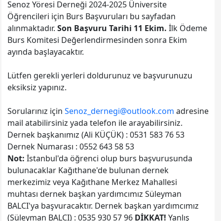
Senoz Yöresi Derneği 2024-2025 Üniversite
Öğrencileri için Burs Başvuruları bu sayfadan
alınmaktadır.
Son Başvuru Tarihi 11 Ekim.
İlk Ödeme
Burs Komitesi Değerlendirmesinden sonra Ekim
ayında başlayacaktır.
Lütfen gerekli yerleri doldurunuz ve başvurunuzu
eksiksiz yapınız.
Sorularınız için
Senoz_dernegi@outlook.com
adresine
mail atabilirsiniz yada telefon ile arayabilirsiniz.
Dernek başkanımız (Ali KÜÇÜK) : 0531 583 76 53
Dernek Numarası : 0552 643 58 53
Not:
İstanbul'da öğrenci olup burs başvurusunda
bulunacaklar Kağıthane'de bulunan dernek
merkezimiz veya Kağıthane Merkez Mahallesi
muhtası dernek başkan yardımcımız Süleyman
BALCI'ya başvuracaktır. Dernek başkan yardımcımız
(Süleyman BALCI) : 0535 930 57 96
DİKKAT!
Yanlış