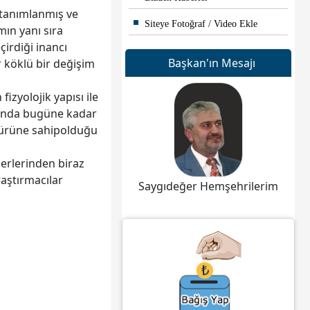
k tanımlanmış ve
Siteye Fotoğraf / Video Ekle
mın yanı sıra
irdiği inancı
Başkan'ın Mesajı
r köklü bir değişim
zyolojik yapısı ile
tabında bugüne kadar
 türüne sahipolduğu
ğerlerinden biraz
raştırmacılar
Saygıdeğer Hemşehrilerim