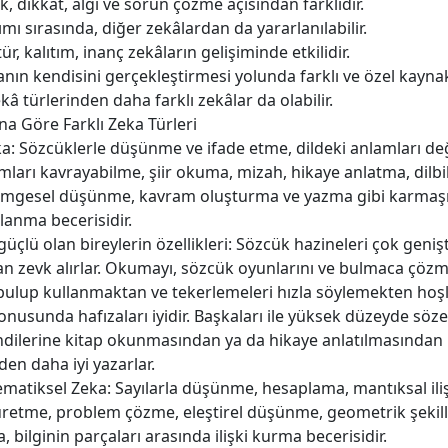
k, dikkat, algı ve sorun çözme açısından farklıdır.
mı sırasında, diğer zekâlardan da yararlanılabilir.
tür, kalıtım, inanç zekâların gelişiminde etkilidir.
anın kendisini gerçekleştirmesi yolunda farklı ve özel kaynak
kâ türlerinden daha farklı zekâlar da olabilir.
a Göre Farklı Zeka Türleri
eka: Sözcüklerle düşünme ve ifade etme, dildeki anlamları d
ları kavrayabilme, şiir okuma, mizah, hikaye anlatma, dilbil
simgesel düşünme, kavram oluşturma ve yazma gibi karmaşık 
llanma becerisidir.
güçlü olan bireylerin özellikleri: Sözcük hazineleri çok genişt
n zevk alırlar. Okumayı, sözcük oyunlarını ve bulmaca çözme
 bulup kullanmaktan ve tekerlemeleri hızla söylemekten hoşlanı
onusunda hafızaları iyidir. Başkaları ile yüksek düzeyde sözel 
dilerine kitap okunmasından ya da hikaye anlatılmasından h
en daha iyi yazarlar.
ematiksel Zeka: Sayılarla düşünme, hesaplama, mantıksal ili
üretme, problem çözme, eleştirel düşünme, geometrik şekill
 bilginin parçaları arasında ilişki kurma becerisidir.