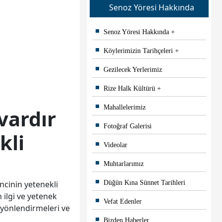
Senoz Yöresi Hakkında
Senoz Yöresi Hakkında
Köylerimizin Tarihçeleri
Gezilecek Yerlerimiz
Rize Halk Kültürü
Mahallelerimiz
vardır
Fotoğraf Galerisi
kli
Videolar
Muhtarlarımız
Düğün Kına Sünnet Tarihleri
ncinin yetenekli
n ilgi ve yetenek
Vefat Edenler
a yönlendirmeleri ve
Bizden Haberler