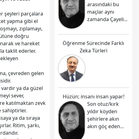
arasındaki bu
maçlar aynı
er şeyleri parçalara
zamanda Çayeli...
ket yapma gibi el
 Koşmayı, zıplamayı,
bütüne doğru
Öğrenme Sürecinde Farklı
unarak ve hareket
Zeka Türleri
a taklit ederler.
stekleyen
nıma, çevreden gelen
sidir.
 vardır ya da güzel
meyi sever,
Hüzün; insanı insan yapar!
ere katılmaktan zevk
Son otuz/kırk
 sahiptirler.
yıldır köyden
asaya ya da sıraya
şehirlere akın
lar. Ritim, şarkı,
akın göç eden...
rdandır.