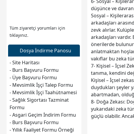
6- Sosyal – Kişiler
düşünce ve davranı
Sosyal – Kişilerarası
arkadaşları arasınd
Tüm ziyaretçi yorumları için
zevk alırlar. Kulüp
tıklayınız.
arkadaşları vardır.
önerilerde bulunurl
Dosya İndirme Panosu
anlatmaktan hoşlanı
vakıflar bu zeka t
- Site Haritası
7- Kişisel – İçsel 
- Burs Başvuru Formu
tanıma, kendini değ
- Üye Başvuru Formu
Kişisel – İçsel zeka
- Mevsimlik İşçi Talep Formu
duydukları şeyler y
- Mevsimlik İşçi Taahütnamesi
abartmadan, olduğu
- Sağlık Sigortası Tazminat
8- Doğa Zekası: Do
Formu
yukarıdaki zeka tür
- Asgari Geçim İndirim Formu
güçlü olabilir. Anca
- Burs Başvuru Formu
- Yıllık Faaliyet Formu Örneği