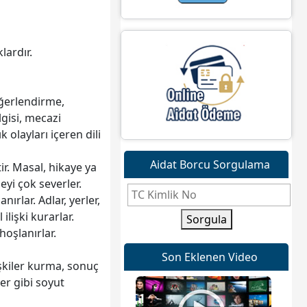
lardır.
eğerlendirme,
gisi, mecazi
olayları içeren dili
Aidat Borcu Sorgulama
ir. Masal, hikaye ya
yi çok severler.
rlar. Adlar, yerler,
ilişki kurarlar.
Sorgula
oşlanırlar.
Son Eklenen Video
şkiler kurma, sonuç
er gibi soyut