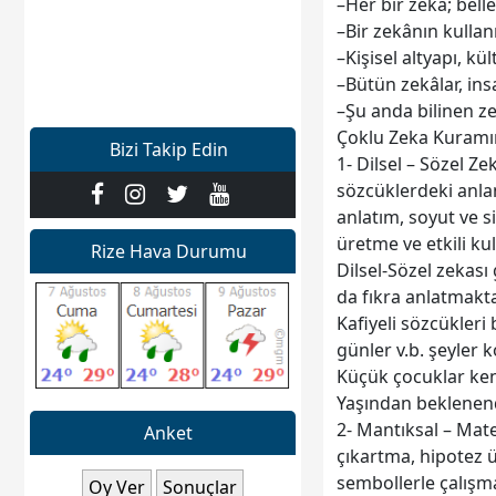
–Her bir zekâ; belle
–Bir zekânın kullanı
–Kişisel altyapı, kül
–Bütün zekâlar, ins
–Şu anda bilinen ze
Çoklu Zeka Kuramın
Bizi Takip Edin
1- Dilsel – Sözel Z
sözcüklerdeki anlam
anlatım, soyut ve 
üretme ve etkili ku
Rize Hava Durumu
Dilsel-Sözel zekası 
da fıkra anlatmakta
Kafiyeli sözcükleri
günler v.b. şeyler k
Küçük çocuklar ken
Yaşından beklenend
2- Mantıksal – Mat
Anket
çıkartma, hipotez 
sembollerle çalışma,