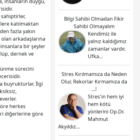
a, insanların duygu,
sidir.
 sahiptirler,
Bilgi Sahibi Olmadan Fikir
tlere katılmaktan
Sahibi Olmayalım
rden fazla yakın
Kendimiz ile
ı olan arkadaşlarına
yalnız kaldığımız
insanlara bir şeyler
zamanlar vardır.
ulüp, dernek ve
Ufka...
üşünme sürecini
Stres Kırılmamıza da Neden
cerisidir.
Olur, Rekorlar Kırmamıza da
a buyrukturlar. İlgi
...!
ksiksiz,
Stres'in hem iyi
verler.
hem kötü
göre herkes
yönlerini Op.Dr.
ri diğerlerine göre
Mahmut
Akyıldız...