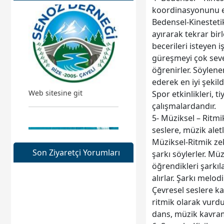
koordinasyonunu etk
Bedensel-Kinestetik
ayırarak tekrar bir
becerileri isteyen i
güreşmeyi çok seve
öğrenirler. Söylene
Web sitesine git
ederek en iyi şekild
Spor etkinlikleri, t
çalışmalardandır.
5- Müziksel – Ritmi
seslere, müzik aletl
Müziksel-Ritmik zek
Son Ziyaretçi Yorumları
şarkı söylerler. Müz
öğrendikleri şarkıl
alırlar. Şarkı melod
Çevresel seslere ka
ritmik olarak vurdu
Web sitesine git
dans, müzik kavram