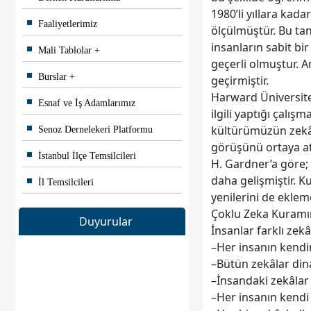
1980’li yıllara kad
Faaliyetlerimiz
ölçülmüştür. Bu tan
insanların sabit bi
Mali Tablolar
geçerli olmuştur. A
Burslar
geçirmiştir.
Harward Üniversite
Esnaf ve İş Adamlarımız
ilgili yaptığı çalı
kültürümüzün zekâyı
Senoz Dernelekeri Platformu
görüşünü ortaya at
İstanbul İlçe Temsilcileri
H. Gardner’a göre; 
daha gelişmiştir. K
İl Temsilcileri
yenilerini de eklem
Çoklu Zeka Kuramın
Duyurular
İnsanlar farklı zekâ
–Her insanın kendin
–Bütün zekâlar dina
–İnsandaki zekâlar t
–Her insanın kendi 