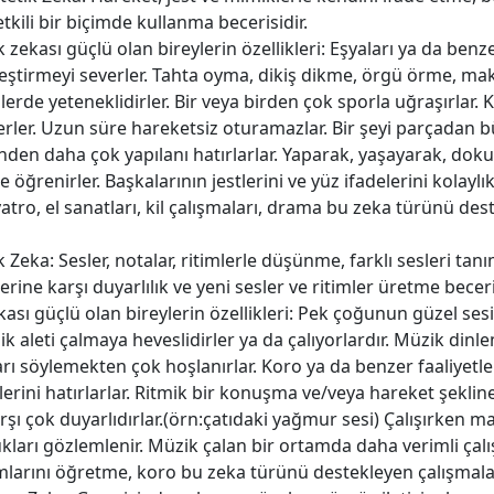
ili bir biçimde kullanma becerisidir.
 zekası güçlü olan bireylerin özellikleri: Eşyaları ya da benz
leştirmeyi severler. Tahta oyma, dikiş dikme, örgü örme, ma
şlerde yeteneklidirler. Bir veya birden çok sporla uğraşırlar.
rler. Uzun süre hareketsiz oturamazlar. Bir şeyi parçadan 
nden daha çok yapılanı hatırlarlar. Yaparak, yaşayarak, dok
e öğrenirler. Başkalarının jestlerini ve yüz ifadelerini kolaylıkl
iyatro, el sanatları, kil çalışmaları, drama bu zeka türünü de
k Zeka: Sesler, notalar, ritimlerle düşünme, farklı sesleri ta
erine karşı duyarlılık ve yeni sesler ve ritimler üretme beceri
ası güçlü olan bireylerin özellikleri: Pek çoğunun güzel sesi
ik aleti çalmaya heveslidirler ya da çalıyorlardır. Müzik dinle
arı söylemekten çok hoşlanırlar. Koro ya da benzer faaliyetl
ilerini hatırlarlar. Ritmik bir konuşma ve/veya hareket şekline
rşı çok duyarlıdırlar.(örn:çatıdaki yağmur sesi) Çalışırken m
kları gözlemlenir. Müzik çalan bir ortamda daha verimli çalışır
larını öğretme, koro bu zeka türünü destekleyen çalışmala