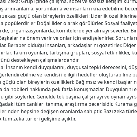
arası Zeka: Grup içinde çalışma, sözel ve sözsüz iletişim kurm
şlarını anlama, yorumlama ve insanları ikna edebilme beceri
 zekası güçlü olan bireylerin özellikleri: Liderlik özelliklerine
a popülerdirler Doğal lider olarak görülürler. Sosyal faaliye
lerde, organizasyonlarda, komitelerde yer almayı severler. Bi
 Başkalarına önem verir ve onlar için endişelenirler. Sorunlar
ar. Beraber olduğu insanları, arkadaşlarını gözetirler. Diğer 
rlar. Takım oyunları, tartışma grupları, sosyal etkinlikler, k
ürünü destekleyen çalışmalardandır
Zeka: İnsanın kendi duygularını, duygusal tepki derecesini, d
erlendirebilme ve kendisi ile ilgili hedefler oluşturabilme be
sı güçlü olan bireylerin özellikleri: Bağımsız ve kendi başların
a da hobileri hakkında pek fazla konuşmazlar. Duygularını e
 gibi söylerler. Genelde tek başına çalışmayı ve oynamayı se
ğadaki tüm canlıları tanıma, araştırma becerisidir. Kurama 
lerinden hepsine değişen oranlarda sahiptir. Bazı zeka türle
k tüm zeka türleri gelişime açıktır.