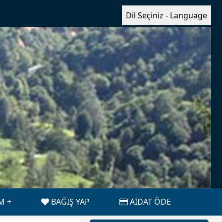
Dil Seçiniz - Language
İM
BAĞIŞ YAP
AİDAT ÖDE