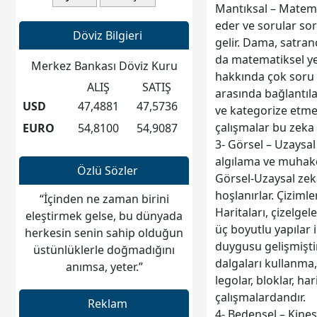
Mantıksal – Matemat
eder ve sorular sor
Döviz Bilgieri
gelir. Dama, satra
da matematiksel ye
Merkez Bankası Döviz Kuru
hakkında çok soru s
ALIŞ
SATIŞ
arasında bağlantıl
USD
47,4881
47,5736
ve kategorize etme,
çalışmalar bu zeka
EURO
54,8100
54,9087
3- Görsel – Uzaysal
algılama ve muhake
Özlü Sözler
Görsel-Uzaysal zekas
hoşlanırlar. Çizimler
“İçinden ne zaman birini
Haritaları, çizelgel
eleştirmek gelse, bu dünyada
üç boyutlu yapılar 
herkesin senin sahip olduğun
duygusu gelişmiştir
üstünlüklerle doğmadığını
dalgaları kullanma, 
anımsa, yeter.”
legolar, bloklar, h
çalışmalardandır.
Reklam
4- Bedensel – Kines