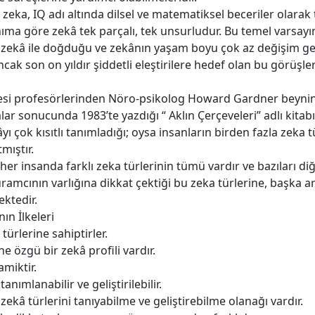
ar zeka, IQ adı altında dilsel ve matematiksel beceriler olara
ıma göre zekâ tek parçalı, tek unsurludur. Bu temel varsayı
r zekâ ile doğduğu ve zekânın yaşam boyu çok az değişim geç
ncak son on yıldır şiddetli eleştirilere hedef olan bu görüşle
si profesörlerinden Nöro-psikolog Howard Gardner beynin fi
şmalar sonucunda 1983’te yazdığı “ Aklın Çerçeveleri” adlı ki
 çok kısıtlı tanımladığı; oysa insanların birden fazla zeka
mıştır.
her insanda farklı zeka türlerinin tümü vardır ve bazıları di
uramcının varlığına dikkat çektiği bu zeka türlerine, başka a
ektedir.
ın İlkeleri
 türlerine sahiptirler.
e özgü bir zekâ profili vardır.
miktir.
anımlanabilir ve geliştirilebilir.
zekâ türlerini tanıyabilme ve geliştirebilme olanağı vardır.