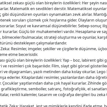
iksel zekası güçlü olan bireylerin özellikleri: Her şeyin nası
arlar. Matematik en sevdikleri derstir. Matematiksel oyunlar
nç gibi düşündüren oyunları oynamaktan zevk alırlar. Mantığ
tenek soruları çözmek çok hoşlarına gider. Olayların oluşum
orarlar. Soyut ve kavramsal düşünebilirler. Sebep-sonuç ilişki
ar kurarlar. Güçlü bir muhakemeleri vardır. Hesaplama ve sa
 bilmeceler/bulmacalar, strateji oluşturma ve oyunlar, karş
 türünü destekleyen çalışmalardandır.
 Zeka: Resimler, imgeler, şekiller ve çizgilerle düşünme, üçb
me etme becerisidir.
ı güçlü olan bireylerin özellikleri: Yap – boz, labirent gibi 
i ve resimleri çok başarılıdır. Film, slayt gibi görsel gösterile
eri ve diyagramları, yazılı metinden daha kolay okurlar. Lego b
inşa ederler. Kitaplardaki resimler, yazılanlardan daha öğreti
. Çocuklar yaşıtlarından daha çok hayal kurarlar. Zihinde gö
grafikleştirme, semboller, satranç, fotoğrafçılık, el sanatları
aritalar, renkli kalemler, tasarım ve coğrafya dergileri bu ze
tetik Zeka: Hareket, jest ve mimiklerle kendini ifade etme, b