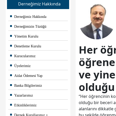
Derneğimiz Hakkında
Derneğimiz Hakkında
Derneğimizin Tüzüğü
Yönetim Kurulu
Her öğr
Denetleme Kurulu
Kurucularımız
öğreneb
Üyelerimiz
ve yine
Aidat Ödemesi Yap
olduğu 
Banka Bilgilerimiz
Yazarlarımız
“Her öğrencinin kol
olduğu bir beceri al
Etkinliklerimiz
alanlarını dikkatle
bu şekilde öğrenme 
Dernek Kurullarımız