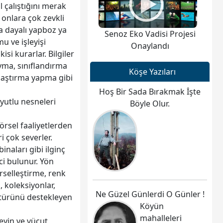
l çalıştığını merak
 onlara çok zevkli
a dayalı yapboz ya
Senoz Eko Vadisi Projesi
u ve işleyişi
Onaylandı
si kurarlar. Bilgiler
yma, sınıflandırma
Köşe Yazıları
ılaştırma yapma gibi
Hoş Bir Sada Bırakmak İşte
oyutlu nesneleri
Böyle Olur.
görsel faaliyetlerden
ri çok severler.
inaları gibi ilginç
ci bulunur. Yön
rselleştirme, renk
, koleksiyonlar,
Ne Güzel Günlerdi O Günler !
ka türünü destekleyen
Köyün
mahalleleri
eyin ve vücut