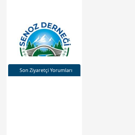
Son Ziyaretçi Yorumları
Web sitesine git