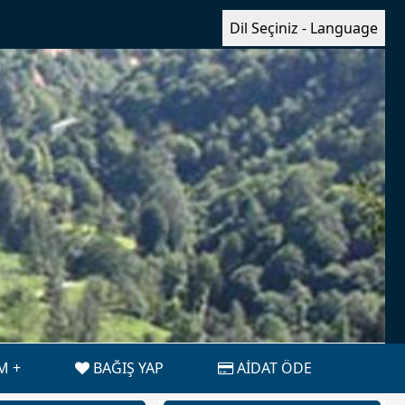
Dil Seçiniz - Language
İM
BAĞIŞ YAP
AİDAT ÖDE