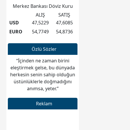
Merkez Bankası Döviz Kuru
ALIŞ
SATIŞ
USD
47,5229
47,6085
EURO
54,7749
54,8736
Özlü Sözler
“İçinden ne zaman birini
eleştirmek gelse, bu dünyada
herkesin senin sahip olduğun
üstünlüklerle doğmadığını
anımsa, yeter.”
Reklam